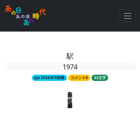
駅
1974
oja 2024/6/5投稿
コメント0
22文字
小田急新百合ヶ丘駅誕生、小田急多摩線全線開通